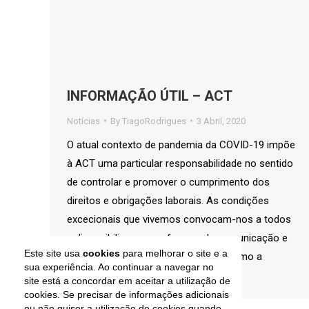
INFORMAÇÃO ÚTIL – ACT
Notícias
By
TiagoRodrigues
3 Abril, 2020
O atual contexto de pandemia da COVID-19 impõe
à ACT uma particular responsabilidade no sentido
de controlar e promover o cumprimento dos
direitos e obrigações laborais. As condições
excecionais que vivemos convocam-nos a todos
a disponibilizar novas formas de comunicação e
Este site usa
cookies
para melhorar o site e a
interação, por forma a reduzir ao mínimo a
sua experiência. Ao continuar a navegar no
propagação do vírus. Foi lançado no…
site está a concordar em aceitar a utilização de
cookies. Se precisar de informações adicionais
ou não quiser a utilização de cookies quando