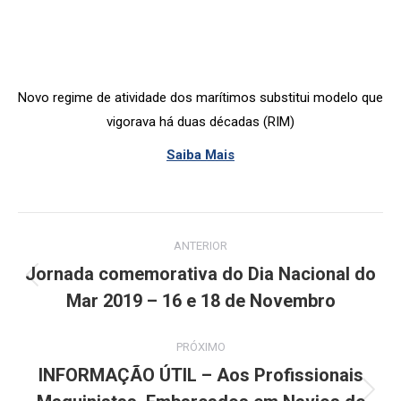
Novo regime de atividade dos marítimos substitui modelo que
vigorava há duas décadas (RIM)
Saiba Mais
Post
ANTERIOR
navigation
Jornada comemorativa do Dia Nacional do
Previous
Mar 2019 – 16 e 18 de Novembro
post:
PRÓXIMO
INFORMAÇÃO ÚTIL – Aos Profissionais
Next