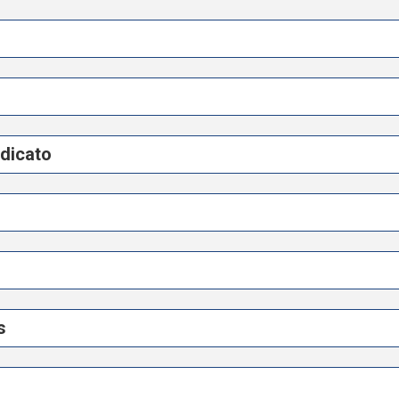
dicato
s